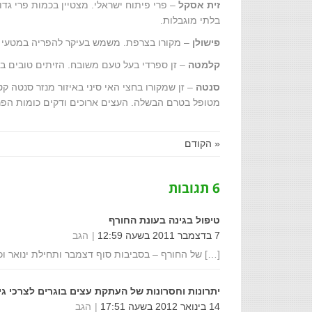
זית אסקל
– פרי פיתוח ישראלי. מצטיין בכמות פרי גדו
בלתי מוגבלות.
פישולן
– מקורו בצרפת. משמש בעיקר להפריה במטעי זי
קלמטה
– זן ספרדי בעל טעם משובח. הזיתים טובים ב
סנטה
– זן שמקורו בחצי האי סיני באיזור מנזר סנטה קט
מטופל בטרם הבשלה. העצים ארוכים ודקים כומות הפרי
« הקודם
6 תגובות
טיפול בגינה בעונת החורף
7 בדצמבר 2011 בשעה 12:59
הגב
[…] של החורף – בסביבות סוף דצמבר ותחילת ינואר ו
יתרונות וחסרונות של העתקת עצים בוגרים לצרכי גינ
14 בינואר 2012 בשעה 17:51
הגב