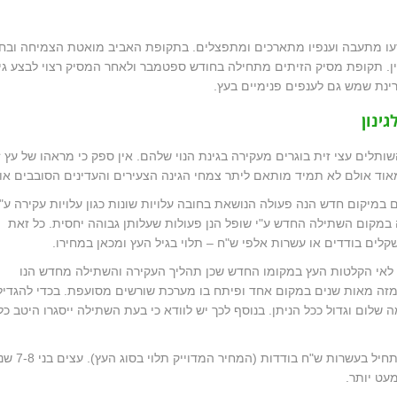
זעו מתעבה וענפיו מתארכים ומתפצלים. בתקופת האביב מואטת הצמיחה ובח
טין. תקופת מסיק הזיתים מתחילה בחודש ספטמבר ולאחר המסיק רצוי לבצע גי
ינת שמש גם לענפים פנימיים בעץ.
גינון
תלים עצי זית בוגרים מעקירה בגינת הנוי שלהם. אין ספק כי מראהו של עץ ז
אוד אולם לא תמיד מותאם ליתר צמחי הגינה הצעירים והעדינים הסובבים אות
במיקום חדש הנה פעולה הנושאת בחובה עלויות שונות כגון עלויות עקירה ע"י
ה במקום השתילה החדש ע"י שופל הנן פעולות שעלותן גבוהה יחסית. כל זאת
קלים בודדים או עשרות אלפי ש"ח – תלוי בגיל העץ ומכאן במחירו.
ם לאי הקלטות העץ במקומו החדש שכן תהליך העקירה והשתילה מחדש הנו
 מזה מאות שנים במקום אחד ופיתח בו מערכת שורשים מסועפת. בכדי להגדיל
שלום וגדול ככל הניתן. בנוסף לכך יש לוודא כי בעת השתילה ייסגרו היטב כל 
מחירי עצי זית: מחיר עץ זית בן שנה וחצי עד שנתיים מתחיל בעשרות ש"ח 
מעט יותר.