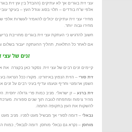
עצי זית בוגרים אך לא עתיקים (ההבדל בין עץ זית בוגר
אלפי ש"ח בודדים – תלוי בסוג וגודל העץ – בעיקר עובי 
מחירי עצי זית עתיקים יכולים להאמיר לעשרות אלפי שק
מחירו גבוה יותר.
חשוב להדגיש כי העתקת עצי זית בוגרים מחוייבת ברישיו
אם לאחר כל התלאות, תהליך ההעתקה יעבור בשלום ובה
זנים של עצי ז
קיימים זנים רבים של עצי זית. נסקור כאן בקצרה את 
זית סורי
– הזית הנפוץ באיזורינו. מקורו ככל הנראה בעי
השמן ארומטי וחריף וטעמו עדיף בעיני רבים על זנים א
זית ברנע
– זן ישראלי. מניב כמות פרי גדולה יחסית. הש
מהיר צימוח ומתפתח לגובה תוך שנים ספורות. מערכת ה
להשקות את העץ בתקופה החמה.
נבאלי
– דומה לסורי אך מבשיל מעט לפניו. מניב מעט 
מוחסן
– נקרא גם נבאלי מוחסן. דומה לנבאלי, כמות הפר