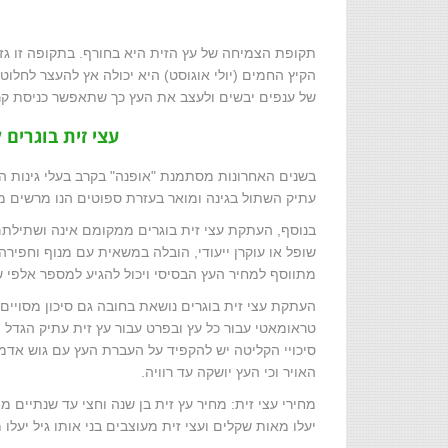
תקופת הצמיחה של עץ הזית היא בחורף. בתקופה זו ג
הקיץ החמים (יולי אוגוסט) היא יכולה אץ להעצר לחלו
של ענפים יבשים ולעצב את העץ כך שתאפשר כניסת קר
עצי זית בוגרים ל
בשנים האחרונות מסתמנת "אופנה" בקרב בעלי גינות השו
עתיק השתול בגינה ומואר בעזרת ספוטים הנו מרשים מ
בנוסף, העתקת עצי זית בוגרים ממקומם אינה ושתילתם 
שופל או עוקרן ייעודי, הובלה במשאית עם מנוף וחפיר
מתווסף למחיר העץ הבסיסי ויכול להגיע למספר אלפי ש
העתקת עצי זית בוגרים נושאת בחובה גם סיכון מסויי
טראומאטי עבור כל עץ ובפרט עבור עץ זית עתיק הגדל
סיכויי הקליטה יש להקפיד על העברת העץ עם גוש אדמה 
האויר וכי העץ יושקה עד רוויה.
יעלו מאות שקלים ועצי זית מעוצבים בני אותו גיל יעלו 