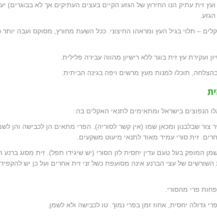
 ועץ זית עתיק הנו החירוץ של הגזע הקיים בעצים העתיקים אך לא בבוגרים) יעל
הגזע.
לים – תלוי בגיל העץ ומראהו החיצוני. ככל השעת מחורץ, מסוקס ועבה יותר כ
ן ועקירת עץ זית בוגר ללא רישיון מהווה עבירה פלילית.
צלחה, תוכלו למנות מעץ מרשים ויפה בגינה הביתית.
ית
אלו הנפוצים בישראל ומתאימים לתנאי האקלים בה:
ר צור שבלבנון ומכאן שמו (אין קשר לסוריה). הפרי מתאים הן לכבישה והן לשמ
חרים. זית סורי עמיד מאוד לתנאי מיעוט משקעים.
מן המופק בעל טעם עדין יחסית לזן הסורי (יש שיגידו תפל). זית מסוג ברנע ה
שורשים של עצי הברנע אינה מסועפת כשל זני זית אחרים ועל כן יש להקפיד
פחות פרי מהסורי.
י גדולה יחסית, אחוז זמן בפרי נמוך. טו לכבישה ולא לשמן.