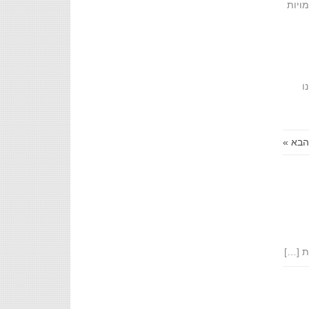
מויות
ו
הבא »
ת […]