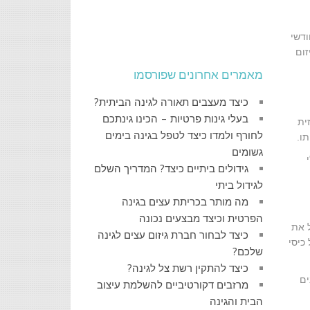
ודשי
זום
מאמרים אחרונים שפורסמו
כיצד מעצבים תאורה לגינה הביתית?
בעלי גינות פרטיות – הכינו גינתכם
ית
לחורף ולמדו כיצד לטפל בגינה בימים
ו.
גשומים
גידולים ביתיים כיצד? המדריך השלם
לגידול ביתי
מה מותר בכריתת עצים בגינה
הפרטית וכיצד מבצעים נכונה
 את
כיצד לבחור חברת גיזום עצים לגינה
כיסי
שלכם?
כיצד להתקין רשת צל לגינה?
בודדות (המחיר המדוייק תלוי בסוג העץ). עצים בני 7-8 שנים
מרזבים דקורטיביים להשלמת עיצוב
הבית והגינה