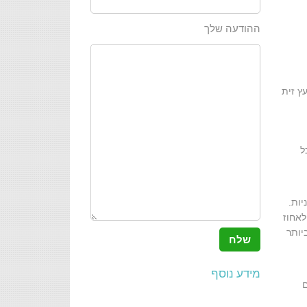
ההודעה שלך
ץ זית
ל
יות.
לאחוז
יותר
מידע נוסף
ם