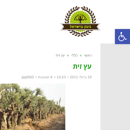
פתח סרגל נגישות
ראשי
»
כללי
»
עץ זית
עץ זית
19 ביולי 2011
14:23
6 תגובות
gigi56D