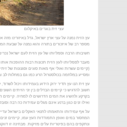
עצי זית בוגרים באיקלום
עץ הזית נמנה על עצי ארץ ישראל, גדל באיזורינו מזה
מספר רב של איזכורים בתורה והוא נמנה על שבעת המי
חשיבותו הרבה וסמליותו של עץ הזית לעם ישראל נכרי
מעבר לסמליותו לעץ הזית תכונות רבות ההופכות אותו לעץ
(קיימים עשרות ואולי אף מאות סוגים וסגנונות של זיתי
ומסייע במלחמה בכולסטרול הרע כמו גם במחלות לב ובע
עץ זית הנו עץ תדיר ירוק הידוע בעמידותו ויכול לשרוד
חשוב להדגיש כי קיימים הבדלים בין זני הזיתים השוני
בקרקע ולהשיג את המים הדרושים לו למחיה. קיימים הבד
ואילו זנים כגון ברנע אינם מגלים עמידות כה רבה וסו
על אף עמידותו והתאמתו לתנאי האקלים בישראל עדיין
המחסור במים ואופן התמודדות העץ עמו, קיימים זנים 
ונתקפים בהם בפיטריות עלים מזיקות. מבחינה זו דווקא