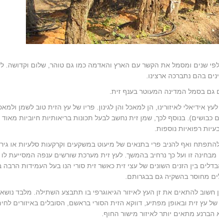
 אלפי שנים ומסמל את הקשר עם הארץ והאדמה כמו גם טוהר, שלום וקדושה. לע
נים בהם נתברכה ארצינו.
ם גם בסמל המדינה המעוטר בענף זית.
 אידיאלי לאיזורינו, הן למאכל והן לגינון. פריו של עץ הזית טוב לשמן ולמאכ
ם כבושים). בנוסף לכך, שמן זית נחשב לבעל תכונות בריאותיות חיוביות מאוד
יות רפואיות נוספות.
, להתפתח ואף להניב פרי בתנאים של מיעוט במשקעים וקרקעות סלעיות או גירנ
ם מבחינה זו ועל כך נרחיב בהמשך. לעץ זית מערכת שורשים ענפה המסייעת לו 
לים בין הזנים השונים של עצי זית כאשר זית סורי הנו בעל העמידות הרבה ב
בלים מחוסר בהשקיה גם בבגרותם.
 חשוב להתאים את זן העץ לאיזור הגיאוגרפי בו תתבצע השתילה. מלבד נושא
של עץ זית ובאופן מפתיע, דווקא הזית הסורי בראשם, הסובלים באיזורים לחי
 הברנע מתאים יותר לאיזור מישור החוף.