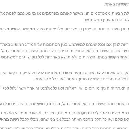
תקשרות באתר.
קבלת הצעות ממפרסמים הנו מאשר לאותם מפרסמים או מי מטעמם לפנות אל ה
לגביהם התעניין המשתמש.
ות וכן מערכות נוספות. ייתכן כי מערכות אלו יאספו מידע ממחשב המשתמש 
יות לנזק אם וככל שיגרם למשתמש בגין הסתמכות על המידע המופיע באתר לר
ב ואיכות השירותים ו/או המוצרים הניתנים ע"י נותני השירותים ואתרי צד ג' 
א אחר הקשור בנותני השירותים ולא תישא באחריות לכל נזק שייגרם למשתמש
קום שהוא ובכל עת שהיא ותהיה פטורה מאחריות לכל נזק שייגרם בקשר אי זמי
 אליהם מפנים קישורים מתוך האתר ו/או בכל אתר אחר.
ן האתר יהיה נקי מוירוסים ו/או רוגלות ו/או כל אלמנט זר אחר אשר עלול ל
נים המופיעים באתר לרבות טקסטים, תמונות, סידורם, אירגונם והמידע האצור בו,
/או כולם ו/או כל חלק מתכני האתר לבכל אמצעי שהוא מבלי לקבל רשות
מראש