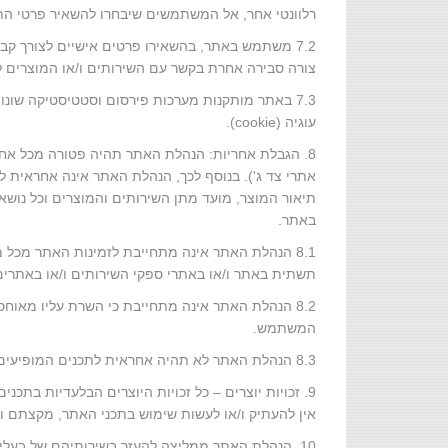
רלוונטי אחר, אל המשתמשים שיבחרו להשאיר פרטי ה
7.2 משתמש באתר, בהשאירו פרטים אישיים לצורך 
צורה סבירה אחרת בקשר עם השירותים ו/או המוצרים 
7.3 באתר מותקנות מערכות פירסום וסטטיסטיקה שונ
עוגיה (cookie).
8. הגבלת אחריות: הנהלת האתר תהיה פטורה מכל אחר
אתרי צד ג'). בנוסף לכך, הנהלת האתר אינה אחראית לטי
תיאור המוצר, מועד מתן השירותים והמוצרים וכל נוש
באתר.
8.1 הנהלת האתר אינה מתחייבת לזמינות האתר מכל מ
תשתית באתר ו/או באתרי ספקי השירותים ו/או באתרים
8.2 הנהלת האתר אינה מתחייבת כי השרת עליו מאוחס
המשתמש.
8.3 הנהלת האתר לא תהיה אחראית לתכנים המופיעים באתרי נותני השירותים ו/או אתרי צד ג', נכונותם, נושא זכויות היוצרים וכל נושא אחר הקשור באתרים אלו.
9. זכויות יוצרים – כל זכויות היוצרים הבלעדיות בתכ
אין להעתיק ו/או לעשות שימוש בתכני האתר, מקצתם ו
10. הנהלת האתר ממליצה להעזר בשירותיהם של בעלי מקצוע מוסמכים בכל תחום: אדריכל נוף, קבלן גינו וכיו"ב בכל פעולה ולא להסתמך על ידע אישי, ידע נרכש וכיו"ב.