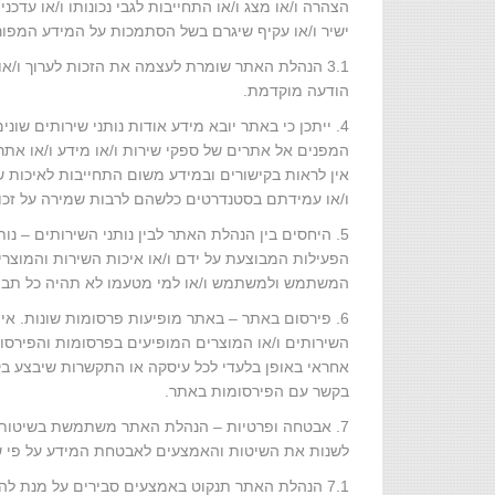
הצהרה ו/או מצג ו/או התחייבות לגבי נכונותו ו/או עד
ישיר ו/או עקיף שיגרם בשל הסתמכות על המידע המפו
3.1 הנהלת האתר שומרת לעצמה את הזכות לערוך ו/או
הודעה מוקדמת.
4. ייתכן כי באתר יובא מידע אודות נותני שירותים שוני
המפנים אל אתרים של ספקי שירות ו/או מידע ו/או אתר
אין לראות בקישורים ובמידע משום התחייבות לאיכות ש
ו/או עמידתם בסטנדרטים כלשהם לרבות שמירה על זכויו
5. היחסים בין הנהלת האתר לבין נותני השירותים –
הפעילות המבוצעת על ידם ו/או איכות השירות והמוצר
המשתמש ולמשתמש ו/או למי מטעמו לא תהיה כל תביע
6. פירסום באתר – באתר מופיעות פרסומות שונות. אי
השירותים ו/או המוצרים המופיעים בפרסומות והפירסום
אחראי באופן בלעדי לכל עיסקה או התקשרות שיבצע ב
בקשר עם הפירסומות באתר.
7. אבטחה ופרטיות – הנהלת האתר משתמשת בשיטות 
לשנות את השיטות והאמצעים לאבטחת המידע על פי שי
7.1 הנהלת האתר תנקוט באמצעים סבירים על מנת לה