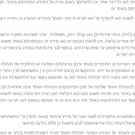
כניותו ו/או כל דבר אחר. אין להסתמך בשום צורה על המידע המפורסם באתר. ה
רסם באתר זה.
 לשנות ו/או להוסיף על ו/או לגרוע מ תכני האתר והמידע המוציע בו ותהיה ר
ם (להלן: נותני שירותים) כגון קבלני גינון, משתלות, יצרני מערכות השקיה וכיוצ
ים אחרים ברשת. אין לראות בקישורים ו/או מידע זה המתפרסם באתר משום ה
ירותים שיסופקו ע"י ספק שירותים. בנוסף לכך אין לראות במידע ובקישורים 
ת יוצרים.
 נותני השירותים המוזכרים באתר אינם בבעלותם המלאה או החלקית של הנהלת
ים המסופקים על ידם. ההתקשרות (באם תהיה כזו) בין המשתמש לבין נותני 
ה ו/או טענה כלפי הנהלת האתר ו/או מי מטעמם בקשר עם ההתקשרות עם ספ
ן להנהלת האתר שליטה על תוכן הפירסומים והנהלת האתר אינה אחראית לנכונו
 באתר אינו מהווה משום מצג ו/או המלצה ו/או ראיה ו/או טענה באשר לנשו
קשר עם הפירסומות באתר ולא יבוא הוא או מי מטעמו בטענה ו/או תביעה כל
ואמצעים מתקדמים לשם הגנה על מידע שימסר (באם ימסר) ע"י המשתמשים 
קול דעתה בכל עת שתמצא לנכון לעשות כן וללא הודעה מראש.
גן ולשמור על המידע הפרטי. הנהלת האתר תהיה רשאית לפנות בכתב או בטלפון