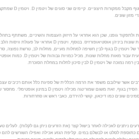
ויטמין D הוא סוג של מולקולה המסיסה בשמן, אותה הגוף מקבל ממקורות חיצוניים. קיימים שני סוגים של 
לבריאות ולתפקוד גופנו, שכן הוא אחראי על חיזוק העצמות והשיניים, משתתף בתהלי
ספיגה של מינרלים כמו סידן וזרחן בעצמות ומונע מחלות שונות ביניהן אוסטיאופורזיס. בנוסף, ויטמין D אחראי על 
הסידן בדם. מחקרים רבים מראים כי יש קשר בין מחסור של ויטמין D בגוף לבין חשיפה למחלות מעיים, מחלות לב, טרשת נפוצה, ס
ועוד. צמח המורינגה, אותו צמח הידוע בתור תרופה טבעית עבור מאות מחלות שונות, מכיל כמויות 
ון רבים אשר שילובם משפר את הרמה הכללית של ספיגת כלל אותם רכיבים עצמ
צריכה של מורינגה באופן קבוע, חיונית ותורמת לספיגת הסידן בגוף, זאת משום שמורינגה מכילה ויטמין D במינון אופטימלי. 
רעים ניתנים לאכילה לאחר בישול קצר (את הזרעים ניתן גם לקלות). לעלים טע
יים כתוספת לסלט או לבשלם במים. קליפת הגזע אכילה ואפילו השורשים להם 