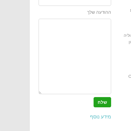
ההודעה שלך
ליה
ן
 מכיל כמויות אדירות של ויטמינים. רק לצורך המחשה – במורינגה קיים פי 4 יותר סידן מאשר בחלב, פי 7 יותר ויטמין C
מידע נוסף