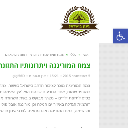
פתח סרגל נגישות
ראשי
»
כללי
»
צמח המורינגה ויתרונותיו התזונתיים לאדם
צמח המורינגה ויתרונותיו התזונ
5 באוקטובר 2015
15:21
אין תגובות
gigi56D
צמח המורינגה מוכר לציבור הרחב בישראל כעשור. צמח 
במספר שמות, אחד הנודעים שבהם הוא "עץ האימהות" 
רותמית הגדלה באיזור ים המלח וכן מורינגה אובליפוליה
ומרשימה, צמח המורינגה אינו מתאים לצרכי גינון פרטי א