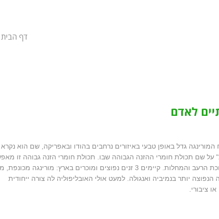
דף הבית
תיים לאדם
המורינגה גדל באופן טבעי באיזורים נרחבים בהודו ובאפריקה, שם הוא נקרא
על שם תכולת חומרי ההזנה הגבוהה שבו. תכולת חומרי הזנה גבוהה זו מאפ
בסיס לתזונת ילדים – מצרך מבוקש ביבשת השחורה מוכת הרעב והמחלות. קיימים 3 זנים נפוצים ומוכרים בארץ: מורינגה מכ
 הנפוצה יותר בנמיביה ואנגולה. למעט אולי האובליפוליה לה צורה ייחודית
ו ציבורי.