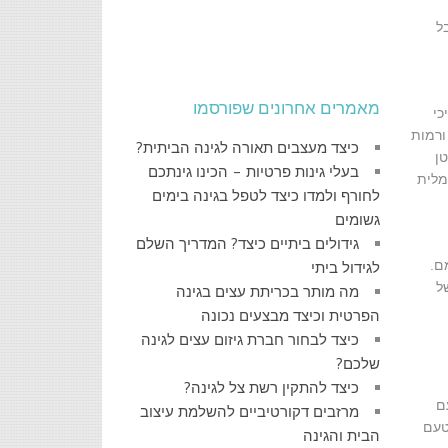
ויטמין D. ויטמין D שמתקבל
מאמרים אחרונים שפורסמו
כי
פעולת וויסות הלב ורמות
כיצד מעצבים תאורה לגינה הביתית?
רטן
בעלי גינות פרטיות – הכינו גינתכם
גבוהות של ויטמין D. כמות אופטימלית
לחורף ולמדו כיצד לטפל בגינה בימים
גשומים
גידולים ביתיים כיצד? המדריך השלם
ם.
לגידול ביתי
מחסור של
מה מותר בכריתת עצים בגינה
הפרטית וכיצד מבצעים נכונה
כיצד לבחור חברת גיזום עצים לגינה
שלכם?
כיצד להתקין רשת צל לגינה?
ם
מרזבים דקורטיביים להשלמת עיצוב
טעם
הבית והגינה