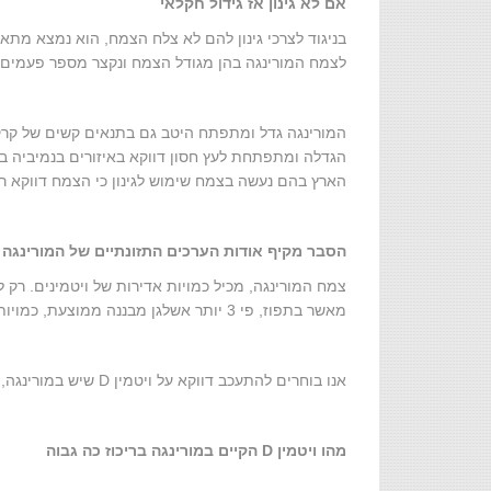
אם לא גינון אז גידול חקלאי
בניגוד לצרכי גינון להם לא צלח הצמח, הוא נמצא מתאי
לצמח המורינגה בהן מגודל הצמח ונקצר מספר פעמים 
המורינגה גדל ומתפתח היטב גם בתנאים קשים של קרקעו
הגדלה ומתפתחת לעץ חסון דווקא באיזורים בנמיביה ב
הארץ בהם נעשה בצמח שימוש לגינון כי הצמח דווקא רג
הסבר מקיף אודות הערכים התזונתיים של המורינגה
מאשר בתפוז, פי 3 יותר אשלגן מבננה ממוצעת, כמויות אדירות של ויטמין D וברזל, והרשימה עוד ארוכה.
אנו בוחרים להתעכב דווקא על ויטמין D שיש במורינגה, מכיוון שהוא אחת הסיבות העיקריות לעלייה בביקוש
מהו ויטמין
D
הקיים במורינגה בריכוז כה גבוה