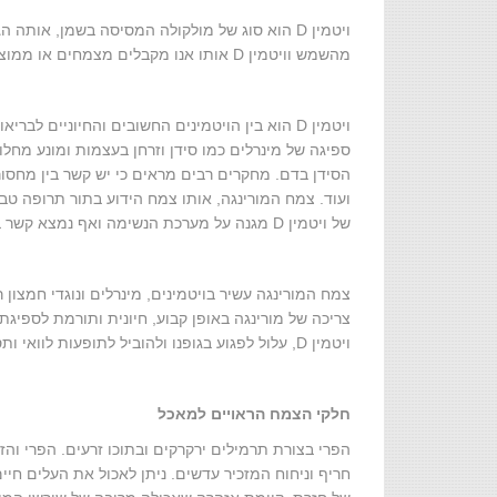
מהשמש וויטמין D אותו אנו מקבלים מצמחים או ממוצרי מזון שונים.
ויטמין D הוא בין הויטמינים החשובים והחיוניים 
של ויטמין D מגנה על מערכת הנשימה ואף נמצא קשר בין רמה נמוכה של ויטמין D לבין סיכון לחלות במחלת הסוכרת.
צמח המורינגה עשיר בויטמינים, מינרלים ונוגדי חמצ
ויטמין D, עלול לפגוע בגופנו ולהוביל לתופעות לוואי ותסמינים שונים כמו דיכאון, קושי להירדם, כאבי ראש או סחרחורות.
חלקי הצמח הראויים למאכל
הפרי בצורת תרמילים ירקרקים ובתוכו זרעים. הפרי והז
חריף וניחוח המזכיר עדשים. ניתן לאכול את העלים ח