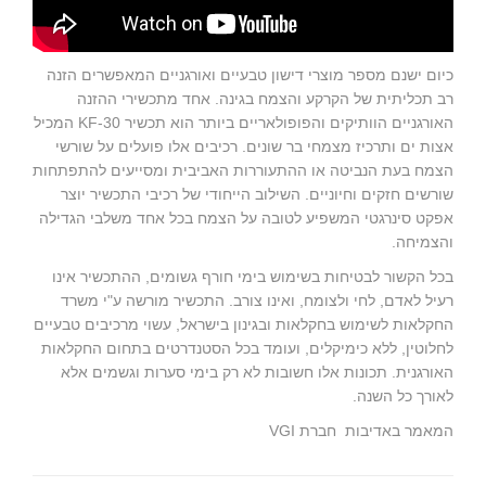
כיום ישנם מספר מוצרי דישון טבעיים ואורגניים המאפשרים הזנה
רב תכליתית של הקרקע והצמח בגינה. אחד מתכשירי ההזנה
האורגניים הוותיקים והפופולאריים ביותר הוא תכשיר KF-30 המכיל
אצות ים ותרכיז מצמחי בר שונים. רכיבים אלו פועלים על שורשי
הצמח בעת הנביטה או ההתעוררות האביבית ומסייעים להתפתחות
שורשים חזקים וחיוניים. השילוב הייחודי של רכיבי התכשיר יוצר
אפקט סינרגטי המשפיע לטובה על הצמח בכל אחד משלבי הגדילה
והצמיחה.
בכל הקשור לבטיחות בשימוש בימי חורף גשומים, ההתכשיר אינו
רעיל לאדם, לחי ולצומח, ואינו צורב. התכשיר מורשה ע"י משרד
החקלאות לשימוש בחקלאות ובגינון בישראל, עשוי מרכיבים טבעיים
לחלוטין, ללא כימיקלים, ועומד בכל הסטנדרטים בתחום החקלאות
האורגנית. תכונות אלו חשובות לא רק בימי סערות וגשמים אלא
לאורך כל השנה.
המאמר באדיבות חברת VGI