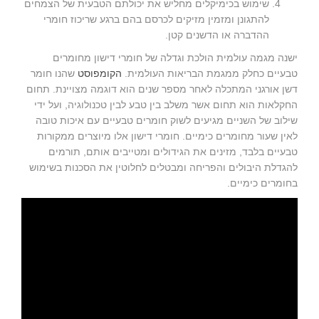
שימוש בכימיקלים מחליש את יכולתם הטבעית של הצמחים
להתגונן ומזמין מזיקים לכרסם בהם ברגע שריכוז חומרי
ההדברה או הדשנים קטן.
ישנה מגמה עולמית הולכת וגדלה של חומרי דישון מחומרים
טבעיים כחלק ממגמת הבריאות העולמית.
הקומפוסט
שהנו חומר
דשן אורגני המתכלה לאחר מספר שנים הוא דוגמה מצויינת. תחום
החקלאות הוא תחום אשר משלב בין טבע לבין טכנולוגיה, ועל ידי
שילוב של השניים מגיעים לשוק חומרים טבעיים עם איכות טובה
לאין שעור מחומרים כימיים. חומרי דישון אלו מיוצרים ממקורות
טבעיים בלבד, מזינים את הגידולים ומטייבים אותם, תורמים
להגדלת היבולים והפריחה ומבטלים לחלוטין את הסכנות בשימוש
בחומרים כימיים.