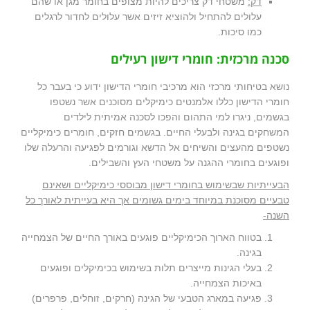
דק:
משטחי דק צריכים להיות מצופים בחומר מגן או שהם
עלולים להתחיל ולהוציא זיזים אשר עלולים לחדור לרגלים
כמו סיכות.
סכנה מרכזית: חומרי דישון רעילים
נושא בטיחותי מרכזי הוא מרכיבי חומרי הדישון ידוע כי בעבר כל
חומרי הדישון כללו אלמנטים כימיקלים מסוכנים אשר נשטפו
בגשמים, ניגרו למי התהום והפכו לסכנה אמיתית לילדים
המשחקים בגינה ולבעלי החיים. בגשמים חזקים, חומרים כימיקליים
נשטפים מהעצים והשיחים אל הדשא וגורמים לפגיעה והרעלה שלו
ופוגעים בחומרי ההגנה על משטחי העץ והשבילים.
הבעייתיות שבשימוש בחומרי דישון מבוססי כימיקליים ושאינם
טבעיים מסוכנת במיוחד בימים גשומים אך היא בעייתית לאורך כל
השנה-
בטווח הארוך הכימיקליים פוגעים באורך החיים של הצמחייה
בגינה.
בעלי הגינות מייצרים תלות בשימוש בכימיקלים ופוגעים
באיכות הצמחייה.
פגיעה במארג הטבעי של הגינה (חרקים, זוחלים, פרפרים)