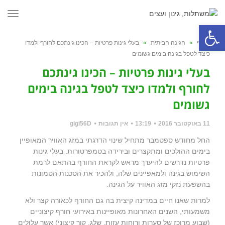
תפרי
פתח סרגל נגישות
ראשי
»
הגינה הביתית
»
בעלי גינות פרטיות – הכינו גינתכם לחורף ולמדו
כיצד לטפל בגינה בימים גשומים
בעלי גינות פרטיות – הכינו גינתכם
לחורף ולמדו כיצד לטפל בגינה בימים
גשומים
11 באוקטובר 2016
13:19
אין תגובות
gigi56D
החל מחודש ספטמבר מתחיל שינוי הדרגתי במזג האוויר המאופיין
בימים ההולכים ומתקצרים ובירידה בטמפרטורות. בעלי גינות
פרטיות נדרשים להיערך מראש לקראת החורף בהתאם לרמת
השימוש בגינה ולמאפיינים שלה, ולהכיר את הסכנות הטמונות
בהשפעת נזקי מזג האוויר על הגינה.
למרות שאנו חיים במדינה קיצית בה גם החורף לכאורה קצר ולא
משמעותי, השנים האחרונות מאופיינות באירועי חורף קיצוניים
(שבוע מרוכז של סערות ורוחות עזות, שלג, קור קיצוני) אשר עלולים