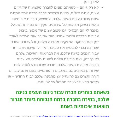
לאורך זמן.
לא רק גיזום –
כשאתם פונים לחברה מקצועית של גיזום
עצים, אתם יכולים, רוצים וצריכים לקבל הרבה יותר מסתם
גיזום עבור העצים בגינה שלכם. למעשה, חברות איכותיות
באמת בשוק מציעות סל שירותים מקיף הרבה יותר, שכולל
מעבר לגיזום הבסיסי גם עיצוב עצים של ממש, ביצוע
עבודות הדברה שונות שמבטיחות את בריאות העצים לאורך
זמן ואת הרחקת המזיקים מהגינה שלכם, וכל עבודה אחרת
שנחוצה בכדי להבטיח את סביבת הגידול האיכותית ביותר
עבור העצים בגינה שלכם, את הבריאות והאיכות שלהם
לאורך זמן, ואת היכולת שלכם ליהנות מעצים מעוצבים
בצורה מדויקת בגינה שלכם. חברה שכזו תדע לספק לכם
שירותים מגוונים גם במצבים היפותטיים בהם אתם עוברים
דירה ותצרכו גם להעתיק עץ מהגינה שלכם לבית החדש – או
כאשר תרצו לבצע כריתה של עץ ישן ומת.
כשאתם בוחרים חברה עבור גיזום העצים בגינה
שלכם, בחירה בחברה ברמה הגבוהה ביותר תגרור
תוצאות איכותיות באמת
בחירה של חברת גיזום עצים עבור הגינה שלכם
היא בחירה חשובה,