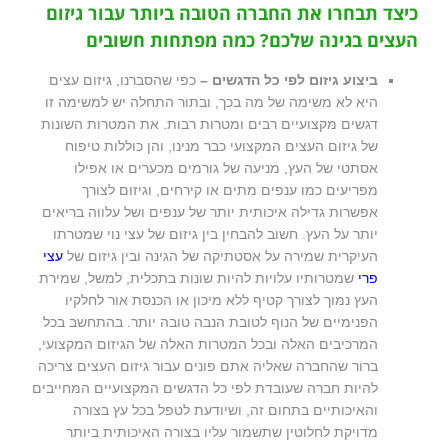
כיצד תבחרו את החברה הטובה ביותר עבור גיזום
העצים בגינה שלכם? כמה מפתחות חשובים
ביצוע גיזום לפי כל הדגשים –
כפי שהסברנו, גיזום עצים
היא לא משימה של מה בכך, ובתור התחלה יש למשימה זו
דגשים מקצועיים רבים ומטרות רבות. את המטרות השונות
של גיזום העצים המקצועי כבר מנינו, והן כוללות טיפוח
אסתטי של העץ, מניעה של גורמים מכערים או אפילו
מפריעים כמו ענפים מתים או קירחים, וגיזום לצורך
אפשרות גדילה איכותית יותר של ענפים ושל עלווה בריאים
יותר על העץ. חשוב להבחין בין גיזום של עצי נוי שמטרתו
העיקרית שמירה על אסטתיקה של הגינה ובין גיזום של
עצי
פרי
שמטרותיו עלויות להיות שונות בתכלית, למשל, שמירת
העץ נמוך לצורך קטיף ללא מיכון או הכנסת אור לחלקיו
הפנימיים של הנוף לטובת הנבה טובה יותר. בהתחשב בכל
המרכיבים האלה ובכל המטרות האלה של הגיזום המקצועי,
ברור שהחברה שאליה אתם פונים עבור גיזום העצים צריכה
להיות חברה שעובדת לפי כל הדגשים המקצועיים המחייבים
והאיכותיים בתחום זה, ושיודעת לטפל בכל עץ בצורה
מדויקת לחלוטין שתשמור עליו בצורה האיכותית ביותר