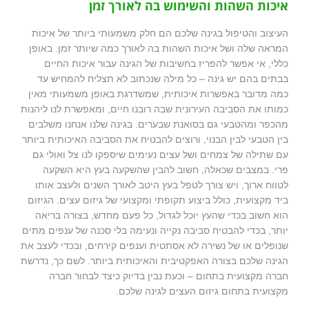
איכות השהות והשימוש בה לאורך זמן
העיצוב והטיפול בגינה שלכם הם חלק משמעותי ביותר של איכות
המראה שלה ושל איכות השהות בה לאורך כמה שיותר זמן. באופן
כללי, אי אפשר להפריז בחשיבות של הגינה עבור איכות החיים
בבתים בהם יש גינה – כל מילה שנכתוב לא תצליח להמחיש עד
כמה מדובר באפשרות איכותית, שמשדרגת באופן משמעותי מאין
כמותו את הסביבה העירונית שבה רובנו חיים, ומאפשרת לנו ליהנות
מהכפר ומהטבעי גם בסואנת שבערים. בגינה שלנו אנחנו משלבים
בין הטבעי לבין הבנוי, ורוצים להבטיח את הסביבה האיכותית ביותר
עם שתילה של צמחים ושל עצים נעימים שיספקו לנו צל ואולי גם
פרי. במצבים שכאלה, חשוב להבין שהשקעה בעץ היא השקעה
לטווח ארוך, ויש צורך לטפל בעץ היטב לאורך השנים ולעצב אותו
ביד מקצועית, כולל ביצוע תקופתי ומקצועי של גיזום עצים. הגיזום
הוא חשוב בכדי שהעץ יוכל לגדול, כל פעם מחדש, בצורה בריאה
יותר, בכדי להבטיח סביבה נקייה ונעימה בלי סכנה של ענפים מתים
שנופלים או של נשירה לא אסתטית וענפים קירחים, ובכדי לעצב את
הגינה שלכם בצורה האפקטיבית והאיכותית ביותר. לשם כך, נדרשת
חברה מקצועית בתחום – וכעת נבין בדיוק כיצד לבחור חברה
מקצועית בתחום גיזום העצים לגינה שלכם.