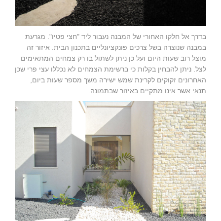
בדרך אל חלקו האחורי של המבנה נעבור ליד "חצי פטיו". מגרעת
במבנה שנוצרה בשל צרכים פונקציונליים בתכנון הבית. איזור זה
מוצל רוב שעות היום ועל כן ניתן לשתול בו רק צמחים המתאימים
לצל. ניתן להבחין בקלות כי ברשימת הצמחים לא נכללו עצי פרי שכן
האחרונים זקוקים לקרינת שמש ישירה משך מספר שעות ביום,
תנאי אשר אינו מתקיים באיזור שבתמונה.