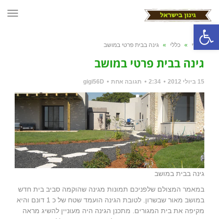
תפרי
פתח סרגל נגישות
ראשי
»
כללי
»
גינה בבית פרטי במושב
גינה בבית פרטי במושב
15 ביולי 2012
2:34
תגובה אחת
gigi56D
גינה בבית במושב
במאמר המצולם שלפניכם תמונות מגינה שהוקמה סביב בית חדש
במושב מאור שבשרון. לטובת הגינה הועמד שטח של כ 1 דונם והיא
מקיפה את בית המגורים. מתכנן הגינה היה מעוניין להשיג מראה