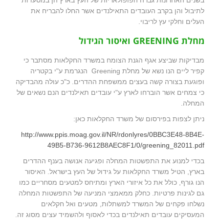
בשנים האחרונות גברה הפופולאריות של העץ בארץ הן במסעדות
לתיבול והן בקרב העובדים התאילנדים אשר החלו להבריח את
העלים וחלקי עץ לריבוי.
מחלת GREENING ואיסור הגידול
מבדיקות שביצע אגף הגנת הצומח במשרד החקלאות מסתבר כי
קפיר ליים הנו נשא של מחלת Greening הנגרמת ע"י בקטריה
ופוגעת בצורה קשה בעצים ממשפחת ההדרים. כ"כ עולה מהבדיקה
כי צמחים אשר הוברחו לארץ ע"י עובדים תאילנדים הנם נשאים של
המחלה.
ניתן לצפות בפירסום של משרד החקלאות כאן:
http://www.ppis.moag.gov.il/NR/rdonlyres/0BBC3E48-8B4E-
49B5-B736-9612B8AEC8F1/0/greening_82011.pdf
בכדי למנוע את התפשטות המחלה ופגיעה אנושה בענף ההדרים
בארץ, הטיל משרד החקלאות על גידול של העץ בישראל. האיסור
הנו גורף, כולל את כל איזורי הארץ ומתיחס למטעים מסחריים כמו
גם לגינות פרטיות. כחלק ממאמצי המניעה של התפשטות המחלה
נשלחו פקחים של המשרד למשתלות, מטעים ואל חקלאים
המעסיקים עובדים תאילנדים בכדי לאסוף ולהשמיד עצים מסוג זה.