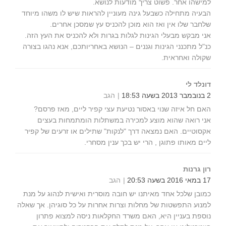
למישהו אחר. פשוט צריך מודעות לנושא.
הבעיה מתחילה כשבעל גינה מעוניין להראות שיש לו משהו מיוחד
שלחבר שלו אין ואז הוא מוכן להכניס עץ שמסכן אחרים.
אני מבקש מבעלי הגינות לגלות בגרות ולא להכניס את העץ הזה.
כנ"ל מתכנני הגינות וגננים – הנושא באחריותכם, אנא נהגו בצורה
שקולה ואחראית.
דונלד לי
2 בנובמבר 2013 בשעה 18:53
הגב
האם חל איזה שנוי באסור נטיעת עצי קפיר ליים, מאז פרסם?
אני רואה שהוא מוצע למכירה במשתלות הומתמחות בעצים
אקסוטיים. האם נמצאה דרך "לנקות" שתילים או זרעים של קפיר
ליים מאותו פתוגן , הרי יש בכך ענין מסחרי.
רון גרנות
17 במאי 2016 בשעה 20:53
הגב
כמובן שלכל אחד מאיתנו יש חובה מוסרית ואישית לנהוג על מנת
למנוע התפשטות של מחלות וצרות אחרות על כל סוגיהן. אך שאלה
נוספת בעניין היא, האם משרד החקלאות ניסה למצוא פתרון