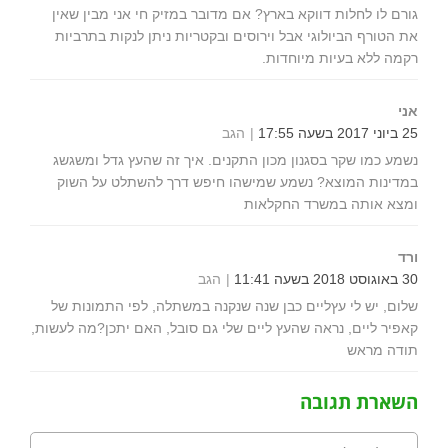
גורם לו לחלות דווקא בארץ? אם מדובר במזיק חי אני מבין שאין
את הטורף הביולוגי אבל וירוסים ובקטריות ניתן לנקות בתרביות
רקמה ללא בעיות מיוחדות.
אני
25 ביוני 2017 בשעה 17:55
הגב
נשמע כמו שקר בסגנון מכון התקנים. איך זה שהעץ גדל ומשגשג
במדינות המוצא? נשמע שמישהו חיפש דרך להשתלט על השוק
ומצא אותה במשרד החקלאות
ורד
30 באוגוסט 2018 בשעה 11:41
הגב
שלום, יש לי עץליים כבן שנה שנקנה במשתלה, לפי התמונות של
קאפיר ליים, נראה שהעץ ליים שלי גם סובל, האם יתכן?מה לעשות,
תודה מראש
השארת תגובה