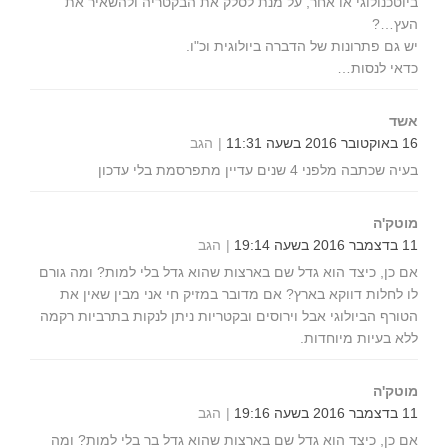
ביוטכנולוגי או אחר, על מנת לסלק את הבקטריה ולהשאיר את
העץ…?
יש גם פתרונות של הדברה ביולוגית וכ"ו.
כדאי לנסות…
אשד
16 באוקטובר 2016 בשעה 11:31
הגב
בעיה שכתבה מלפני 4 שנים עדיין מתפרסמת בלי עדכון
מוטק'ה
11 בדצמבר 2016 בשעה 19:14
הגב
אם כן, כיצד הוא גדל שם בארצות שהוא גדל בלי למות? ומה גורם
לו לחלות דווקא בארץ? אם מדובר במזיק חי אני מבין שאין את
הטורף הביולוגי אבל וירוסים ובקטריות ניתן לנקות בתרביות רקמה
ללא בעיות מיוחדות.
מוטק'ה
11 בדצמבר 2016 בשעה 19:16
הגב
אם כן, כיצד הוא גדל שם בארצות שהוא גדל בר בלי למות? ומה