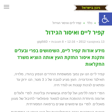
תפרי
פתח סרגל נגישות
ראשי
»
כללי
»
קפיר ליים ואיסור הגידול
קפיר ליים ואיסור הגידול
13 באוקטובר 2012
12:16
8 תגובות
gigi56D
מידע אודות קפיר ליים, השימושים בפרי ובעלים
ותקנת איסור החזקת העץ אותה הוציא משרד
החקלאות
קפיר ליים הנו עץ נמוך ממשפחת ההדרים הנפוץ בהודו, מלזיה,
תאילנד ואינדונזיה. העץ מגיע לגובה של כ 3 מטר, הנו ירוק עד
ומתאים לגינות קטנות או לגדר חיה.
הפרי דומה ללימון ועל קליפתו גבשושיות ובליטות. לפרי ולעלים
ארומה מיוחדת ההופכת אותם למאוד פופולארי לתיבול של מגוון
מאכלים. לפרי גם שימושים שונים ברפואה המסורתית.